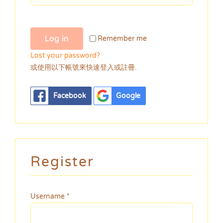
Log in
Remember me
Lost your password?
或使用以下帳號來快速登入或註冊.
Facebook
Google
Register
Required
Username
*